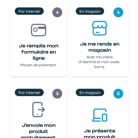
Par internet
En magasin
4
4
Je me rends en
Je remplis mon
magasin
formulaire en
Avec ma pièce
ligne
d'identité et mon code-
Moyen de paiement.
barre.
Par internet
En magasin
5
5
J'envoie mon
Je présente
produit
mon produit
gratuitement.