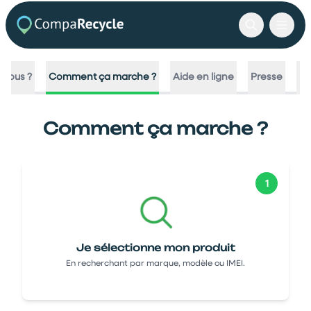
nous ?
Comment ça marche ?
Aide en ligne
Presse
No
Comment ça marche ?
1
Je sélectionne mon produit
En recherchant par marque, modèle ou IMEI.